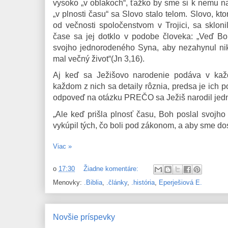
vysoko „v oblakoch“, ťažko by sme si k nemu n
„v plnosti času“ sa Slovo stalo telom. Slovo, kto
od večnosti spoločenstvom v Trojici, sa sklon
čase sa jej dotklo v podobe človeka: „Veď Boh
svojho jednorodeného Syna, aby nezahynul nik,
mal večný život“(Jn 3,16).
Aj keď sa Ježišovo narodenie podáva v každ
každom z nich sa detaily rôznia, predsa je ich 
odpoveď na otázku PREČO sa Ježiš narodil jed
„Ale keď prišla plnosť času, Boh poslal svoj
vykúpil tých, čo boli pod zákonom, a aby sme dos
Viac »
o
17:30
Žiadne komentáre:
Menovky:
.Biblia
,
.články
,
.história
,
Eperješiová E.
Novšie príspevky