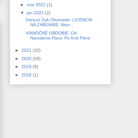
►
mar 2022
(1)
▼
jan 2022
(2)
Dariusz Żuk-Olszewski: LICENCIA
NA ZABÍJANIE. Abor...
VIANOČNÉ OBDOBIE. Od
Narodenia Pána. Po Krst Pána.
►
2021
(32)
►
2020
(59)
►
2019
(9)
►
2018
(1)