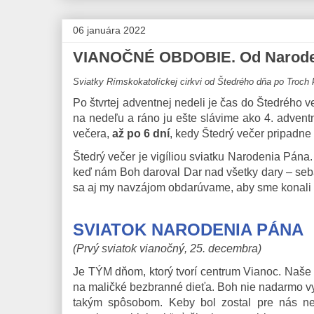
06 januára 2022
VIANOČNÉ OBDOBIE. Od Narodeni
Sviatky Rímskokatolíckej cirkvi od Štedrého dňa po Troch 
Po štvrtej adventnej nedeli je čas do Štedrého 
na nedeľu a ráno ju ešte slávime ako 4. advent
večera,
až po 6 dní
, kedy Štedrý večer pripadne
Štedrý večer je vigíliou sviatku Narodenia Pána
keď nám Boh daroval Dar nad všetky dary – seb
sa aj my navzájom obdarúvame, aby sme konali po
SVIATOK NARODENIA PÁNA
(Prvý sviatok vianočný, 25. decembra)
Je TÝM dňom, ktorý tvorí centrum Vianoc. Naše z
na maličké bezbranné dieťa. Boh nie nadarmo v
takým spôsobom. Keby bol zostal pre nás ne