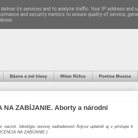
deliver its services and to analyze traffic. Your IP address and 
formance and security metrics to ensure quality of service, gen
abuse.
Básne a iné hlasy
Milan Rúfus
Poetica Musica
A NA ZABÍJANIE. Aborty a národní
acisti. Ideológiu rasovej nadradenosti Árijcov uplatnili aj v prístupe k
hy LICENCIA NA ZABÍJANIE.)