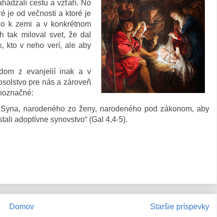
ahádzali cestu a vzťah. No
ré je od večnosti a ktoré je
ilo k zemi a v konkrétnom
 tak miloval svet, že dal
 kto v neho verí, ale aby
om z evanjelií inak a v
posolstvo pre nás a zároveň
noznačné:
ho Syna, narodeného zo ženy, narodeného pod zákonom, aby
tali adoptívne synovstvo“ (Gal 4,4-5).
Domov
Staršie príspevky