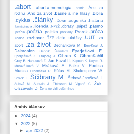
.abort
.abort.a.memologia
.Áno za
.admin
.Áno za život
.básne a iné hlasy
.Biblia
rodinu
.články
.cyklus
.eugenika
.história
.Down
.licencia
.pásmo
.obrazy
.pápež
.konšpirácia
.NPZŽ
.poézia
.próza
.politika
.Prorok
.petícia
.preklady
.UUT
.rozhovor
.ukážky
.ŤZP dieťa
.za
.rodina
.za život
abort
Bednáriková M.
Ben-Kotel J.
Daimonion
Eperješiová E.
Denník Štandard
Gibran K.
GibranKahlil
Eperješiová Z.
Frajberg J.
Jan Pavol II.
Grey E.
Hanusová Z.
Kapoun K.
Keyes R.
Mráková A.
Poetica
Palko V.
Moravčíková V.
Musica
Rúfus M.
Shakespeare W.
Procházka R.
Ščibrany M.
Štrbová-Jarošová I.
Smrek J.
Żuk-
Šulová M.
Šurkala J.
Thiessen M.
Viganò C.
Olszewski D.
Žena čo vidí celú mincu
Archív článkov
►
2024
(4)
▼
2022
(5)
►
apr 2022
(2)