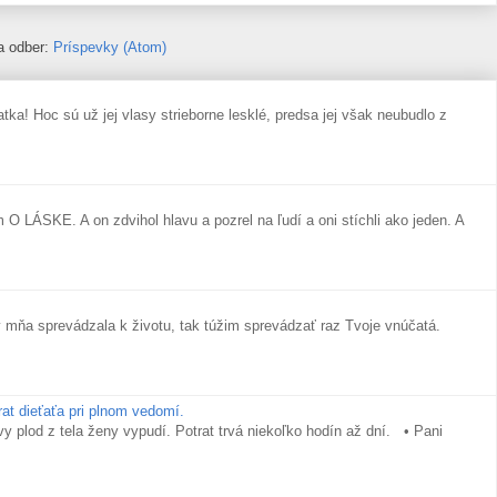
na odber:
Príspevky (Atom)
oc sú už jej vlasy strieborne lesklé, predsa jej však neubudlo z
 LÁSKE. A on zdvihol hlavu a pozrel na ľudí a oni stíchli ako jeden. A
mňa sprevádzala k životu, tak túžim sprevádzať raz Tvoje vnúčatá.
at dieťaťa pri plnom vedomí.
vy plod z tela ženy vypudí. Potrat trvá niekoľko hodín až dní. • Pani