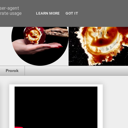
user-agent
erate usage
LEARN MORE
GOT IT
Prorok