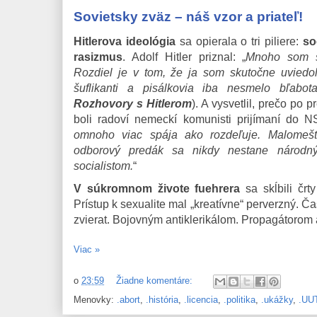
Sovietsky zväz – náš vzor a priateľ!
Hitlerova ideológia
sa opierala o tri piliere:
so
rasizmus
. Adolf Hitler priznal: „
Mnoho som s
Rozdiel je v tom, že ja som skutočne uviedol
šuflikanti a pisálkovia iba nesmelo bľabotal
Rozhovory s Hitlerom
). A vysvetlil, prečo po 
boli radoví nemeckí komunisti prijímaní do 
omnoho viac spája ako rozdeľuje. Malomešti
odborový predák sa nikdy nestane národn
socialistom.
“
V súkromnom živote fuehrera
sa skĺbili črt
Prístup k sexualite mal „kreatívne“ perverzný. 
zvierat. Bojovným antiklerikálom. Propagátorom 
Viac »
o
23:59
Žiadne komentáre:
Menovky:
.abort
,
.história
,
.licencia
,
.politika
,
.ukážky
,
.UU