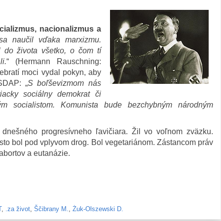
cializmus, nacionalizmus a
a naučil vďaka marxizmu.
 do života všetko, o čom tí
i.
“ (Hermann Rauschning:
prebratí moci vydal pokyn, aby
NSDAP: „
S boľševizmom nás
acky sociálny demokrat či
ým socialistom. Komunista bude bezchybným národným
y dnešného progresívneho ľavičiara. Žil vo voľnom zväzku.
Často bol pod vplyvom drog. Bol vegetariánom. Zástancom práv
abortov a eutanázie.
T
,
.za život
,
Ščibrany M.
,
Żuk-Olszewski D.