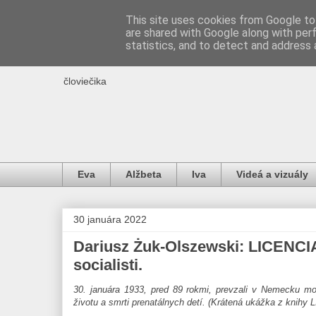
This site uses cookies from Google to 
are shared with Google along with per
IDE O ŽIVOT
statistics, and to detect and address 
človiečika
Eva
Alžbeta
Iva
Videá a vizuály
30 januára 2022
Dariusz Żuk-Olszewski: LICENCI
socialisti.
30. januára 1933, pred 89 rokmi, prevzali v Nemecku moc n
životu a smrti prenatálnych detí. (Krátená ukážka z kni