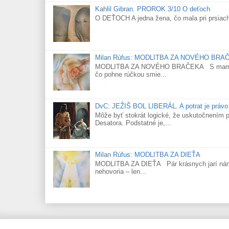
Kahlil Gibran. PROROK 3/10 O deťoch
O DEŤOCH A jedna žena, čo mala pri prsiach
Milan Rúfus: MODLITBA ZA NOVÉHO BRA
MODLITBA ZA NOVÉHO BRAČEKA S mamičkou p
čo pohne rúčkou smie...
DvC: JEŽIŠ BOL LIBERÁL. A potrat je právo
Môže byť stokrát logické, že uskutočnením p
Desatora. Podstatné je,...
Milan Rúfus: MODLITBA ZA DIEŤA
MODLITBA ZA DIEŤA Pár krásnych jarí nám p
nehovoria – len...