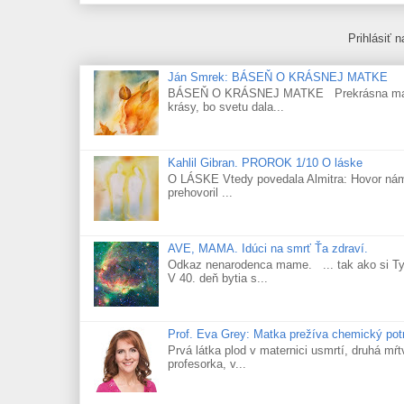
Prihlásiť 
Ján Smrek: BÁSEŇ O KRÁSNEJ MATKE
BÁSEŇ O KRÁSNEJ MATKE Prekrásna matka! H
krásy, bo svetu dala...
Kahlil Gibran. PROROK 1/10 O láske
O LÁSKE Vtedy povedala Almitra: Hovor nám O
prehovoril ...
AVE, MAMA. Idúci na smrť Ťa zdraví.
Odkaz nenarodenca mame. ... tak ako si Ty 
V 40. deň bytia s...
Prof. Eva Grey: Matka prežíva chemický potr
Prvá látka plod v maternici usmrtí, druhá mŕt
profesorka, v...