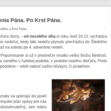
a Pána. Po Krst Pána.
kráľov a Krst Pána.
večera rôzny –
od necelého dňa
(v roku, keď 24.12. vychádza
nú nedeľu), kedy táto nedeľa plynule prechádza do Štedrého
 až na sobotu po 4. adventnej nedeli.
. Pripomíname si už v predvečer sviatku veľkú Božiu štedrosť,
a samého v ľudskej podobe, v podobe malého dieťaťa. Preto
dobne – robili radosť našim blízkym, či priateľom.
raky sa upierajú do jasieľ
ymyslel plán spásy pre nás
dosiahnuteľný, tam kdesi