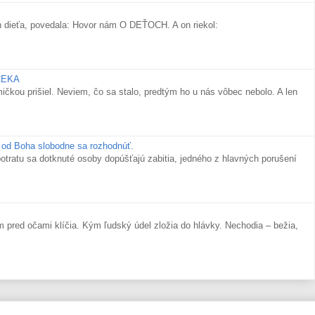
 dieťa, povedala: Hovor nám O DEŤOCH. A on riekol:
ČEKA
rišiel. Neviem, čo sa stalo, predtým ho u nás vôbec nebolo. A len
 od Boha slobodne sa rozhodnúť.
otratu sa dotknuté osoby dopúšťajú zabitia, jedného z hlavných porušení
red očami klíčia. Kým ľudský údel zložia do hlávky. Nechodia – bežia,