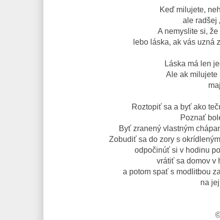
Keď milujete, neh
ale radšej
A nemyslite si, ž
lebo láska, ak vás uzná
Láska má len je
Ale ak milujete
maj
Roztopiť sa a byť ako teč
Poznať bole
Byť zranený vlastným chápaní
Zobudiť sa do zory s okrídlený
odpočinúť si v hodinu po
vrátiť sa domov v
a potom spať s modlitbou za
na je
©