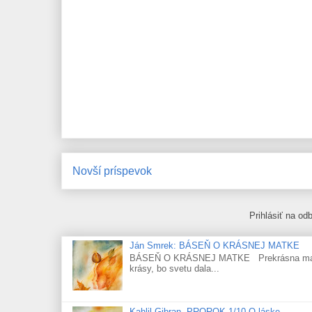
Novší príspevok
Prihlásiť na od
Ján Smrek: BÁSEŇ O KRÁSNEJ MATKE
BÁSEŇ O KRÁSNEJ MATKE Prekrásna matka! H
krásy, bo svetu dala...
Kahlil Gibran. PROROK 1/10 O láske