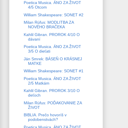
Poetica Musica. ÁNO ZA ŽIVOT
4/5 Otcom
William Shakespeare: SONET #2
Milan Rúfus: MODLITBA ZA
NOVÉHO BRAČEKA
Kahlil Gibran. PROROK 4/10 O
dávaní
Poetica Musica. ÁNO ZA ŽIVOT
3/5 O dieťati
Ján Smrek: BÁSEŇ O KRÁSNEJ
MATKE
William Shakespeare: SONET #1
Poetica Musica. ÁNO ZA ŽIVOT
2/5 Matkám
Kahlil Gibran. PROROK 3/10 O
deťoch
Milan Rúfus: POĎAKOVANIE ZA
ŽIVOT
BIBLIA. Prečo hovoríš v
podobenstvách?
Poetica Musica. ÁNO ZA ŽIVOT