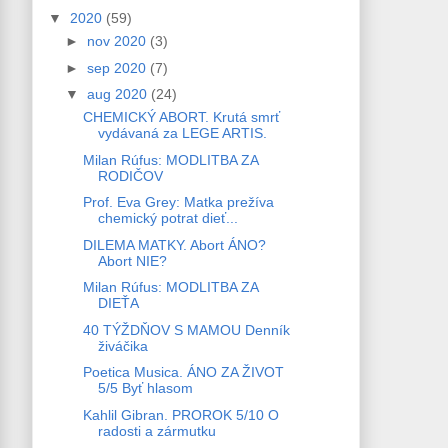
▼
2020
(59)
►
nov 2020
(3)
►
sep 2020
(7)
▼
aug 2020
(24)
CHEMICKÝ ABORT. Krutá smrť
vydávaná za LEGE ARTIS.
Milan Rúfus: MODLITBA ZA
RODIČOV
Prof. Eva Grey: Matka prežíva
chemický potrat dieť...
DILEMA MATKY. Abort ÁNO?
Abort NIE?
Milan Rúfus: MODLITBA ZA
DIEŤA
40 TÝŽDŇOV S MAMOU Denník
živáčika
Poetica Musica. ÁNO ZA ŽIVOT
5/5 Byť hlasom
Kahlil Gibran. PROROK 5/10 O
radosti a zármutku