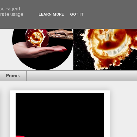
user-agent
erate usage
LEARN MORE
GOT IT
Prorok