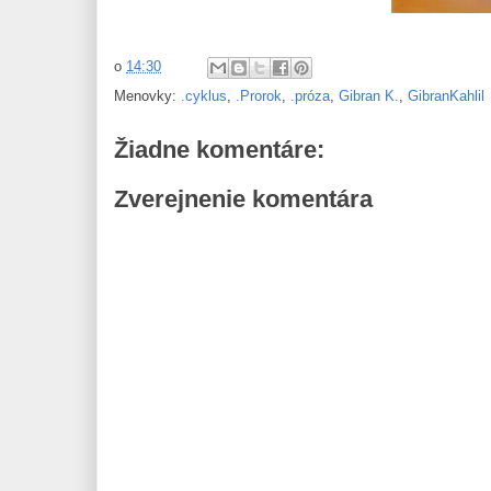
o
14:30
Menovky:
.cyklus
,
.Prorok
,
.próza
,
Gibran K.
,
GibranKahlil
Žiadne komentáre:
Zverejnenie komentára