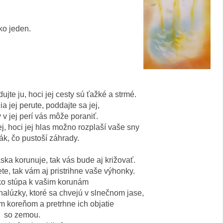
ako jeden.
jte ju, hoci jej cesty sú ťažké a strmé.
a jej perute, poddajte sa jej,
 v jej perí vás môže poraniť.
ej, hoci jej hlas možno rozplaší vaše sny
ák, čo pustoší záhrady.
ska korunuje, tak vás bude aj križovať.
ete, tak vám aj pristrihne vaše výhonky.
ko stúpa k vašim korunám
halúzky, ktoré sa chvejú v slnečnom jase,
im koreňom a pretrhne ich objatie
so zemou.