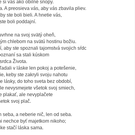
si vás ako obilné snopy.
a. A preosieva vás, aby vás zbavila pliev.
y ste boli bieli. A hnetie vás,
ste boli poddajní.
vrhne na svoj svätý oheň,
tným chlebom na svätú hostinu božiu.
í, aby ste spoznali tajomstvá svojich sŕdc
poznaní sa stali kúskom
srdca Života.
ľadali v láske len pokoj a potešenie,
e, keby ste zakryli svoju nahotu
e lásky, do toho sveta bez období,
ale nevysmejete všetok svoj smiech,
e plakať, ale nevyplačete
etok svoj plač.
 seba, a neberie nič, len od seba.
i nechce byť majetkom nikoho;
ske stačí láska sama.