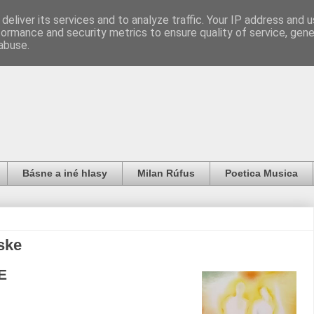
deliver its services and to analyze traffic. Your IP address and 
formance and security metrics to ensure quality of service, gen
abuse.
Básne a iné hlasy
Milan Rúfus
Poetica Musica
ske
E