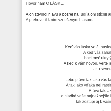
Hovor nám O LÁSKE.
A on zdvihol hlavu a pozrel na ľudí a oni stíchli 
A prehovoril k nim vznešeným hlasom:
Keď vás láska volá, nasledu
A keď vás zahali
hoci meč ukrytý
A keď k vám hovorí, verte j
ako sever
Lebo práve tak, ako vás lá
A tak, ako vďaka nej rasti
Práve tak, a
a hladká vaše najnežnejšie 
tak zostúpi aj k vaš