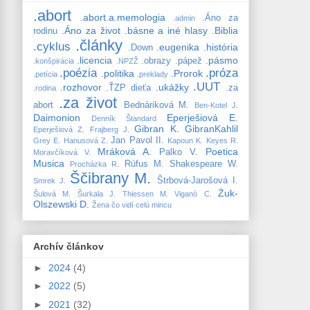
.abort
.abort.a.memologia
.Áno za
.admin
.Áno za život
.básne a iné hlasy
.Biblia
rodinu
.články
.cyklus
.eugenika
.história
.Down
.licencia
.pásmo
.obrazy
.pápež
.konšpirácia
.NPZŽ
.poézia
.próza
.politika
.Prorok
.petícia
.preklady
.UUT
.rozhovor
.ukážky
.ŤZP dieťa
.za
.rodina
.za život
abort
Bednáriková M.
Ben-Kotel J.
Daimonion
Eperješiová E.
Denník Štandard
Gibran K.
GibranKahlil
Eperješiová Z.
Frajberg J.
Jan Pavol II.
Grey E.
Hanusová Z.
Kapoun K.
Keyes R.
Mráková A.
Poetica
Palko V.
Moravčíková V.
Musica
Rúfus M.
Shakespeare W.
Procházka R.
Ščibrany M.
Štrbová-Jarošová I.
Smrek J.
Żuk-
Šulová M.
Šurkala J.
Thiessen M.
Viganò C.
Olszewski D.
Žena čo vidí celú mincu
Archív článkov
►
2024
(4)
►
2022
(5)
►
2021
(32)