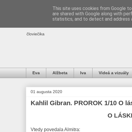
This site uses cookies from Google to 
are shared with Google along with per
IDE O ŽIVOT
statistics, and to detect and address 
človiečika
Eva
Alžbeta
Iva
Videá a vizuály
01 augusta 2020
Kahlil Gibran. PROROK 1/10 O lá
O LÁSK
Vtedy povedala Almitra: