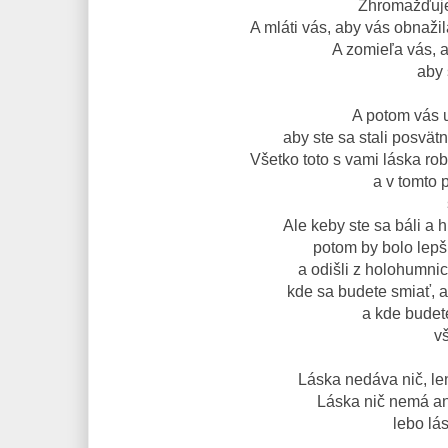
Zhromažďuje 
A mláti vás, aby vás obnažil
A zomieľa vás, ab
aby 
A potom vás u
aby ste sa stali posvä
Všetko toto s vami láska rob
a v tomto 
Ale keby ste sa báli a h
potom by bolo lepši
a odišli z holohumnic
kde sa budete smiať, 
a kde budet
vš
Láska nedáva nič, len
Láska nič nemá an
lebo lá