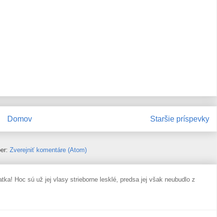
Domov
Staršie príspevky
ber:
Zverejniť komentáre (Atom)
oc sú už jej vlasy strieborne lesklé, predsa jej však neubudlo z