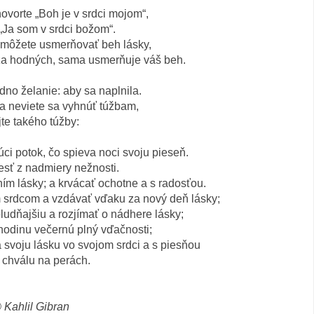
ovorte „Boh je v srdci mojom“,
 „Ja som v srdci božom“.
e môžete usmerňovať beh lásky,
 za hodných, sama usmerňuje váš beh.
dno želanie: aby sa naplnila.
 a neviete sa vyhnúť túžbam,
te takého túžby:
úci potok, čo spieva noci svoju pieseň.
sť z nadmiery nežnosti.
m lásky; a krvácať ochotne a s radosťou.
m srdcom a vzdávať vďaku za nový deň lásky;
ludňajšiu a rozjímať o nádhere lásky;
 hodinu večernú plný vďačnosti;
 svoju lásku vo svojom srdci a s piesňou
j chválu na perách.
 Kahlil Gibran