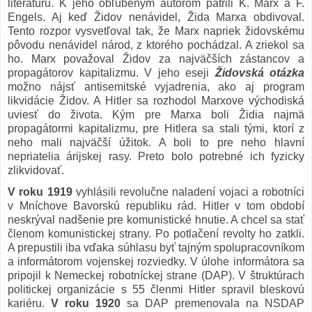
literatúru. K jeho obľúbeným autorom patrili K. Marx a F.
Engels. Aj keď Židov nenávidel, Žida Marxa obdivoval.
Tento rozpor vysvetľoval tak, že Marx napriek židovskému
pôvodu nenávidel národ, z ktorého pochádzal. A zriekol sa
ho. Marx považoval Židov za najväčších zástancov a
propagátorov kapitalizmu. V jeho eseji
Židovská otázka
možno nájsť antisemitské vyjadrenia, ako aj program
likvidácie Židov. A Hitler sa rozhodol Marxove východiská
uviesť do života. Kým pre Marxa boli Židia najmä
propagátormi kapitalizmu, pre Hitlera sa stali tými, ktorí z
neho mali najväčší úžitok. A boli to pre neho hlavní
nepriatelia árijskej rasy. Preto bolo potrebné ich fyzicky
zlikvidovať.
V roku 1919
vyhlásili revolučne naladení vojaci a robotníci
v Mníchove Bavorskú republiku rád. Hitler v tom období
neskrýval nadšenie pre komunistické hnutie. A chcel sa stať
členom komunistickej strany. Po potlačení revolty ho zatkli.
A prepustili iba vďaka súhlasu byť tajným spolupracovníkom
a informátorom vojenskej rozviedky. V úlohe informátora sa
pripojil k Nemeckej robotníckej strane (DAP). V štruktúrach
politickej organizácie s 55 členmi Hitler spravil bleskovú
kariéru.
V roku 1920
sa DAP premenovala na NSDAP