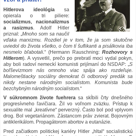
Hitlerova ideológia
sa
opierala o tri piliere:
socializmus, nacionalizmus
a rasizmus
. Adolf Hitler
priznal: „
Mnoho som sa naučil
vďaka marxizmu. Rozdiel je v tom, že ja som skutočne
uviedol do života všetko, o čom tí šuflikanti a pisálkovia iba
nesmelo bľabotali.
“ (Hermann Rauschning:
Rozhovory s
Hitlerom
). A vysvetlil, prečo po prebratí moci vydal pokyn,
aby boli radoví nemeckí komunisti prijímaní do NSDAP: „
S
boľševizmom nás omnoho viac spája ako rozdeľuje.
Malomeštiacky sociálny demokrat či odborový predák sa
nikdy nestane národným socialistom. Komunista bude
bezchybným národným socialistom.
“
V súkromnom živote fuehrera
sa skĺbili črty dnešného
progresívneho ľavičiara. Žil vo voľnom zväzku. Prístup k
sexualite mal „kreatívne“ perverzný. Často bol pod vplyvom
drog. Bol vegetariánom. Zástancom práv zvierat. Bojovným
antiklerikálom. Propagátorom abortov a eutanázie.
Pred začiatkom politickej kariéry Hitler „hltal“ socialistickú