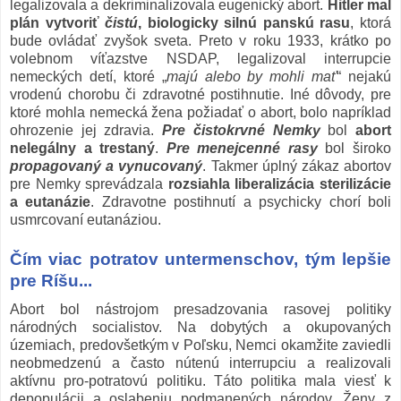
legalizovala a dekriminalizovala eugenický abort.
Hitler mal
plán vytvoriť
čistú
, biologicky silnú panskú rasu
, ktorá
bude ovládať zvyšok sveta. Preto v roku 1933, krátko po
volebnom víťazstve NSDAP, legalizoval interrupcie
nemeckých detí, ktoré „
majú alebo by mohli mať
“ nejakú
vrodenú chorobu či zdravotné postihnutie. Iné dôvody, pre
ktoré mohla nemecká žena požiadať o abort, bolo napríklad
ohrozenie jej zdravia.
Pre čistokrvné Nemky
bol
abort
nelegálny a trestaný
.
Pre menejcenné rasy
bol široko
propagovaný a vynucovaný
. Takmer úplný zákaz abortov
pre Nemky sprevádzala
rozsiahla liberalizácia sterilizácie
a eutanázie
. Zdravotne postihnutí a psychicky chorí boli
usmrcovaní eutanáziou.
Čím viac potratov untermenschov, tým lepšie
pre Ríšu...
Abort bol nástrojom presadzovania rasovej politiky
národných socialistov. Na dobytých a okupovaných
územiach, predovšetkým v Poľsku, Nemci okamžite zaviedli
neobmedzenú a často nútenú interrupciu a realizovali
aktívnu pro-potratovú politiku. Táto politika mala viesť k
depopulácii a oslabeniu podmanených národov. Ženy z