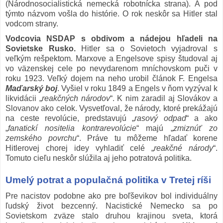
(Národnosocialistická nemecká robotnícka strana). A pod
týmto názvom vošla do histórie. O rok neskôr sa Hitler stal
vodcom strany.
Vodcovia NSDAP s obdivom a nádejou hľadeli na
Sovietske Rusko.
Hitler sa o Sovietoch vyjadroval s
veľkým rešpektom. Marxove a Engelsove spisy študoval aj
vo väzenskej cele po nevydarenom mníchovskom puči v
roku 1923. Veľký dojem na neho urobil článok F. Engelsa
Maďarský boj
. Vyšiel v roku 1849 a Engels v ňom vyzýval k
likvidácii „
reakčných národov
“. K nim zaradil aj Slovákov a
Slovanov ako celok. Vysvetľoval, že národy, ktoré prekážajú
na ceste revolúcie, predstavujú „
rasový odpad
“ a ako
„
fanatickí nositelia kontrarevolúcie
“ majú „
zmiznúť zo
zemského povrchu
“. Práve tu môžeme hľadať korene
Hitlerovej chorej idey vyhladiť celé „
reakčné národy
“.
Tomuto cieľu neskôr slúžila aj jeho potratová politika.
Umelý potrat a populačná politika v Tretej ríši
Pre nacistov podobne ako pre boľševikov bol individuálny
ľudský život bezcenný. Nacistické Nemecko sa po
Sovietskom zväze stalo druhou krajinou sveta, ktorá