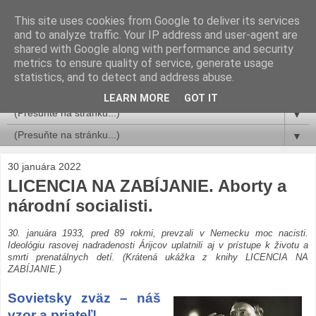
This site uses cookies from Google to deliver its services
Licencia na zabíjanie
and to analyze traffic. Your IP address and user-agent are
shared with Google along with performance and security
metrics to ensure quality of service, generate usage
Dariusz Żuk-Olszewski
statistics, and to detect and address abuse.
ukážky z knihy
LEARN MORE
GOT IT
▼
▼
30 januára 2022
LICENCIA NA ZABÍJANIE. Aborty a
národní socialisti.
30. januára 1933, pred 89 rokmi, prevzali v Nemecku moc nacisti.
Ideológiu rasovej nadradenosti Árijcov uplatnili aj v prístupe k životu a
smrti prenatálnych detí. (Krátená ukážka z knihy LICENCIA NA
ZABÍJANIE.)
Sovietsky zväz – náš
vzor a priateľ!