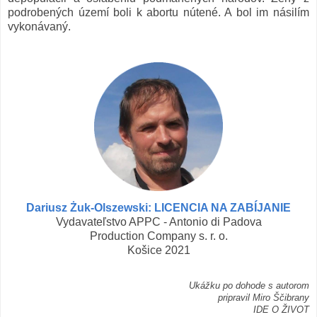
podrobených území boli k abortu nútené. A bol im násilím
vykonávaný.
Dariusz Żuk-Olszewski: LICENCIA NA ZABÍJANIE
Vydavateľstvo APPC - Antonio di Padova
Production Company s. r. o.
Košice 2021
Ukážku po dohode s autorom
pripravil Miro Ščibrany
IDE O ŽIVOT