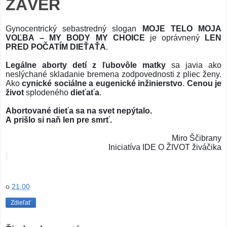
ZÁVER
Gynocentrický sebastredný slogan
MOJE TELO MOJA
VOĽBA
– MY BODY MY CHOICE
je oprávnený
LEN
PRED POČATÍM DIEŤAŤA
.
Legálne aborty detí z ľubovôle matky
sa javia ako
neslýchané skladanie bremena zodpovednosti z pliec ženy.
Ako
cynické sociálne a eugenické inžinierstvo
.
Cenou je
život
splodeného
dieťaťa
.
Abortované dieťa sa na svet nepýtalo.
A prišlo si naň len pre smrť.
Miro Ščibrany
Iniciatíva IDE O ŽIVOT živáčika
o
21:00
Zdieľať