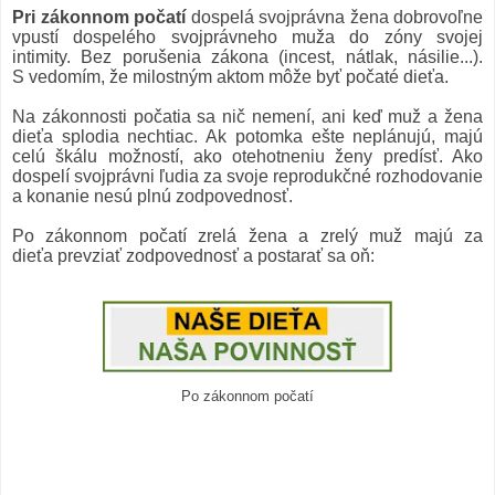
Pri zákonnom počatí
dospelá svojprávna žena dobrovoľne
vpustí dospelého svojprávneho muža do zóny svojej
intimity. Bez porušenia zákona (incest, nátlak, násilie...).
S vedomím, že milostným aktom môže byť počaté dieťa.
Na zákonnosti počatia sa nič nemení, ani keď muž a žena
dieťa splodia nechtiac. Ak potomka ešte neplánujú, majú
celú škálu možností, ako otehotneniu ženy predísť. Ako
dospelí svojprávni ľudia za svoje reprodukčné rozhodovanie
a konanie nesú plnú zodpovednosť.
Po zákonnom počatí zrelá žena a zrelý muž majú
za
dieťa
prevziať zodpovednosť a postarať sa oň:
Po zákonnom počatí