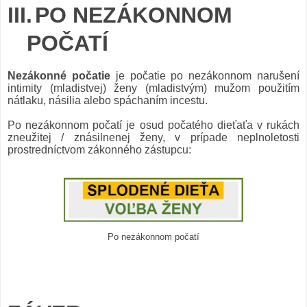
III.
PO NEZÁKONNOM
POČATÍ
Nezákonné počatie
je počatie po nezákonnom narušení
intimity (mladistvej) ženy (mladistvým) mužom použitím
nátlaku, násilia alebo spáchaním incestu.
Po nezákonnom počatí je osud počatého dieťaťa v rukách
zneužitej / znásilnenej ženy, v prípade neplnoletosti
prostredníctvom zákonného zástupcu:
Po nezákonnom počatí