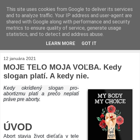
This site uses cookies from Google to deliver its services
IDE O ŽIVOT
and to analyze traffic. Your IP address and user-agent are
shared with Google along with performance and security
metrics to ensure quality of service, generate usage
človiečika
statistics, and to detect and address abuse.
LEARN MORE
GOT IT
▼
12 januára 2021
MOJE TELO MOJA VOĽBA. Kedy
slogan platí. A kedy nie.
Kedy okrídlený slogan pro-
abortizmu platí a prečo neplatí
práve pre aborty.
ÚVOD
Abort stavia život dieťaťa v tele