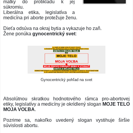
matky do protikladu k jej
súkromiu.
Liberálna etika, legislatíva a
medicína pri aborte protežuje ženu.
Dieťa odsúva na okraj bytia a vykazuje ho zaň.
Žene ponúka
gynocentrický svet
:
Gynocentrický pohľad na svet
Absolútnou skratkou hodnotového rámca pro-abortovej
etiky, legislatívy a medicíny je okrídlený slogan
MOJE TELO
MOJA VOĽBA
.
Pozrime sa, nakoľko uvedený slogan vystihuje širšie
súvislosti abortu.