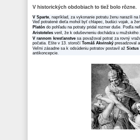
V historických obdobiach to tiež bolo rôzne.
V Sparte
, napríklad, za vykonanie potratu ženu narazili n
Veď potratené dieťa mohol byť chlapec, budúci vojak, a že
Platón
do pohľadu na potraty pridal rozmer duše. Podľa n
Aristoteles
veril, že k oduševneniu dochádza u mužského p
V rannom kresťanstve
sa považoval potrat za rovný vražd
počatia. Ešte v 13. storočí
Tomáš Akvinský
presadzoval a
Veľmi zásadne sa k odsúdeniu potratov postavil až
Sixtus
antikoncepcie.