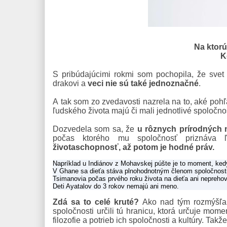
Na ktorú
K
S pribúdajúcimi rokmi som pochopila, že svet n
drakovi a
veci nie sú také jednoznačné
.
A tak som zo zvedavosti nazrela na to, aké poh
ľudského života majú či mali jednotlivé spoločnos
Dozvedela som sa, že
u rôznych prírodných 
počas ktorého mu spoločnosť priznáva 
životaschopnosť, až potom je hodné práv.
Napríklad u Indiánov z Mohavskej púšte je to moment, kedy 
V Ghane sa dieťa stáva plnohodnotným členom spoločnosti
Tsimanovia počas prvého roku života na dieťa ani neprehová
Deti Ayatalov do 3 rokov nemajú ani meno.
Zdá sa to celé kruté?
Ako nad tým rozmýšľam
spoločnosti určili tú hranicu, ktorá určuje moment
filozofie a potrieb ich spoločnosti a kultúry. Takž