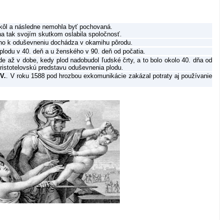
a kôl a následne nemohla byť pochovaná.
na tak svojím skutkom oslabila spoločnosť.
eho k oduševneniu dochádza v okamihu pôrodu.
lodu v 40. deň a u ženského v 90. deň od počatia.
e až v dobe, kedy plod nadobudol ľudské črty, a to bolo okolo 40. dňa od
ristotelovskú predstavu oduševnenia plodu.
 V.
. V roku 1588 pod hrozbou exkomunikácie zakázal potraty aj používanie