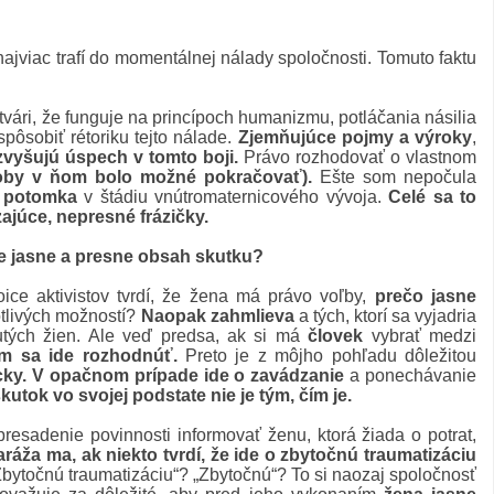
e najviac trafí do momentálnej nálady spoločnosti. Tomuto faktu
 tvári, že funguje na princípoch humanizmu, potláčania násilia
spôsobiť rétoriku tejto nálade.
Zjemňujúce pojmy a výroky
,
zvyšujú úspech v tomto boji.
Právo rozhodovať o vlastnom
koby v ňom bolo možné pokračovať).
Ešte som nepočula
ť potomka
v štádiu vnútromaternicového vývoja.
Celé sa to
ajúce, nepresné frázičky.
e jasne a presne obsah skutku?
ice aktivistov tvrdí, že žena má právo voľby,
prečo jasne
tlivých možností?
Naopak zahmlieva
a tých, ktorí sa vyjadria
tých žien. Ale veď predsa, ak si má
človek
vybrať medzi
ím sa ide rozhodnúť.
Preto je z môjho pohľadu dôležitou
cky.
V opačnom prípade ide o zavádzanie
a ponechávanie
kutok vo svojej podstate nie je tým, čím je.
esadenie povinnosti informovať ženu, ktorá žiada o potrat,
aráža ma, ak niekto tvrdí, že ide o zbytočnú traumatizáciu
i. „Zbytočnú traumatizáciu“? „Zbytočnú“? To si naozaj spoločnosť