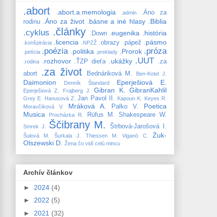
.abort
.abort.a.memologia
.Áno za
.admin
.Áno za život
.básne a iné hlasy
.Biblia
rodinu
.články
.cyklus
.eugenika
.história
.Down
.licencia
.pásmo
.obrazy
.pápež
.konšpirácia
.NPZŽ
.poézia
.próza
.politika
.Prorok
.petícia
.preklady
.UUT
.rozhovor
.ukážky
.ŤZP dieťa
.za
.rodina
.za život
abort
Bednáriková M.
Ben-Kotel J.
Daimonion
Eperješiová E.
Denník Štandard
Gibran K.
GibranKahlil
Eperješiová Z.
Frajberg J.
Jan Pavol II.
Grey E.
Hanusová Z.
Kapoun K.
Keyes R.
Mráková A.
Poetica
Palko V.
Moravčíková V.
Musica
Rúfus M.
Shakespeare W.
Procházka R.
Ščibrany M.
Štrbová-Jarošová I.
Smrek J.
Żuk-
Šulová M.
Šurkala J.
Thiessen M.
Viganò C.
Olszewski D.
Žena čo vidí celú mincu
Archív článkov
►
2024
(4)
►
2022
(5)
►
2021
(32)