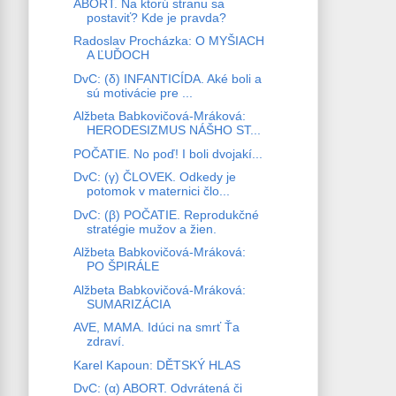
ABORT. Na ktorú stranu sa
postaviť? Kde je pravda?
Radoslav Procházka: O MYŠIACH
A ĽUĎOCH
DvC: (δ) INFANTICÍDA. Aké boli a
sú motivácie pre ...
Alžbeta Babkovičová-Mráková:
HERODESIZMUS NÁŠHO ST...
POČATIE. No poď! I boli dvojakí...
DvC: (γ) ČLOVEK. Odkedy je
potomok v maternici člo...
DvC: (β) POČATIE. Reprodukčné
stratégie mužov a žien.
Alžbeta Babkovičová-Mráková:
PO ŠPIRÁLE
Alžbeta Babkovičová-Mráková:
SUMARIZÁCIA
AVE, MAMA. Idúci na smrť Ťa
zdraví.
Karel Kapoun: DĚTSKÝ HLAS
DvC: (α) ABORT. Odvrátená či