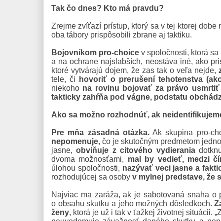
Tak čo dnes? Kto má pravdu?
Zrejme zvíťazí prístup, ktorý sa v tej ktorej dob
oba tábory prispôsobili zbrane aj taktiku.
Bojovníkom pro-choice
v spoločnosti, ktorá sa
a na ochrane najslabších, neostáva iné, ako pri
ktoré vytvárajú dojem, že zas tak o veľa nejde,
tele, či
hovoriť o prerušení tehotenstva (a
niekoho
na rovinu bojovať za právo usmrti
takticky zahŕňa pod vágne, podstatu obchádz
Ako sa možno rozhodnúť, ak neidentifikujem
Pre mňa zásadná otázka.
Ak skupina pro-cho
nepomenuje
, čo je skutočným predmetom jedno
jasne,
obviňuje z citového vydierania
dotknu
dvoma možnosťami,
mal by vedieť, medzi č
úlohou spoločnosti,
nazývať veci jasne a fakti
rozhodujúcej sa osoby
v mylnej predstave, že s
Najviac ma zaráža, ak je sabotovaná snaha o pr
o obsahu skutku a jeho možných dôsledkoch.
Z
ženy
, ktorá je už i tak v ťažkej životnej situáci