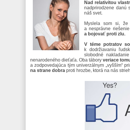
Nad relativitou vla
nadprirodzene danú 
náš svet.
Myslela som si, že
a nesprávne riešeni
a bojovať proti zlu.
V téme potratov s
k dodržiavaniu ľuds
slobodné nakladanie
nenarodeného dieťaťa. Oba tábory
veriace tomu
a zodpovedajúca tým univerzálnym „vyšším“ pr
na strane dobra
proti hrozbe, ktorá na nás strie