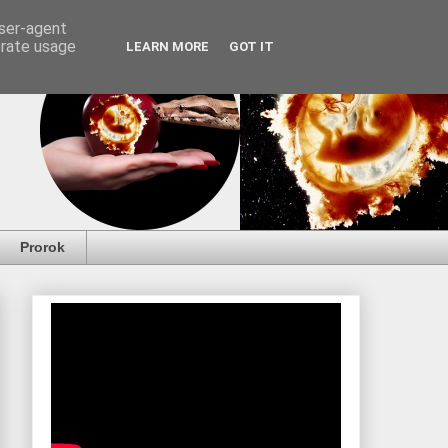
user-agent
erate usage
LEARN MORE
GOT IT
Prorok