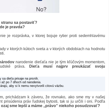
 stranu sa postaviť?
de je pravda?
ie je rozprávka, v ktorej bojuje rytier proti sedemhlavému
ľady v ktorých kútoch sveta a v ktorých obdobiach na hodnotu
ti.
národov
narodenie dieťaťa nie je tým kľúčovým momentom,
ľudské práva.
Dieťa musí najprv preukázať svoju
sa dieťa prisaje na prsník.
 až po 7 dňoch od narodenia.
rajú, aby si k nemu nevytvorili citovú väzbu.
, prichádzam k záveru, že rovnako, ako sme my v našej
 prisúdenia práv ľudskej bytosti, tak si ju určili i oni. Podľa
e
ozaj sme lepší a máme „právo“ niekoho posudzovať?