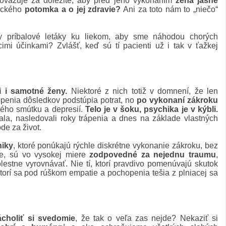
važuje za dôležité, aby pred jeho vykonaním
žena jasne
gického
potomka a o jej zdravie?
Ani za toto nám to „niečo“
ky príbalové letáky ku liekom, aby sme náhodou chorých
mi účinkami? Zvlášť, keď sú tí pacienti už i tak v ťažkej
 i samotné ženy.
Niektoré z nich totiž v domnení, že len
openia dôsledkov podstúpia potrat, no
po vykonaní zákroku
kého smútku a depresií.
Telo je v šoku, psychika je v kýbli.
a, nasledovali roky trápenia a dnes na základe vlastných
de za život.
niky
, ktoré ponúkajú rýchle diskrétne vykonanie zákroku, bez
re, sú vo vysokej miere
zodpovedné za nejednu traumu
,
lestne vyrovnávať. Nie tí, ktorí pravdivo pomenúvajú skutok
ktorí sa pod rúškom empatie a pochopenia tešia z plniacej sa
ácholiť si svedomie
, že tak o veľa zas nejde? Nekaziť si