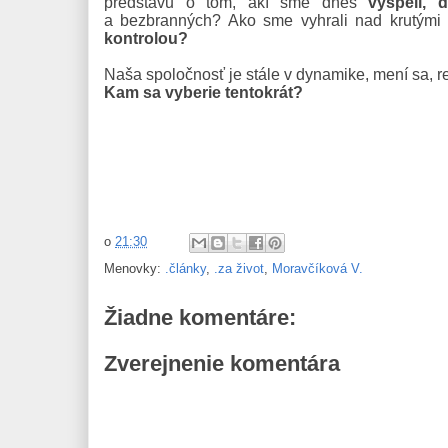
predstavu o tom, akí sme dnes
vyspelí, 
a bezbranných? Ako sme vyhrali nad krutými
kontrolou?
Naša spoločnosť je stále v dynamike, mení sa, re
Kam sa vyberie tentokrát?
o
21:30
Menovky:
.články
,
.za život
,
Moravčíková V.
Žiadne komentáre:
Zverejnenie komentára