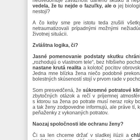
neuvedomuje závažnosť daného skutku a nepo
vedela, že tu nejde o fazuľky, ale o
jej biolo
nestojí?
A čo keby sme pre istotu teda zrušili všet
netraumatizovali prípadnými možnými nežiadúci
životnej situácii.
Zvláštna logika, či?
Jasné pomenovanie podstaty skutku chráni
„rozhodujú o vlastnom tele“, bez hlbšieho poch
nastane krutá realita
a kolotoč pocitov obrovs
Jedna mne blízka žena niečo podobné prekonal
bolestných skúseností stojí v prvom rade v pocho
Som presvedčená, že
súkromné potratové kli
zbytočných otázok a rečí v príjemnej atmosfé
s ktorou sa žena po potrate musí neraz roky bo
a tak ženy zodpovedne informujú, ale práve tí, 
peňaženky z vykonaných potratov.
Naozaj spoločnosti ide ochranu ženy?
Či sa len chceme držať v sladkej ilúzii a
chl