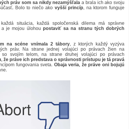
stných práv som sa nikdy nezamýšľala
a brala ich ako svoju
súčasť
.
Bolo to niečo ako
vyšší princíp
, na ktorom funguje
 každá situácia, každá spoločenská dilema má správne
e a je mojou úlohou
postaviť sa na stranu tých dobrých
om na scéne vnímala 2 tábory
, z ktorých každý vyzýva
kých práv. Na strane jednej volajúci po právach žien na
 so svojím telom, na strane druhej volajúci po právach
, že práve ich predstava o správnosti prístupu je tá pravá
incípom fungovania sveta.
Obaja veria, že práve oni bojujú
hne.