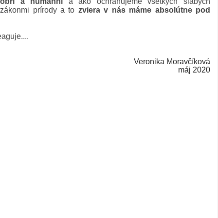
dobrí a humánni
a ako ochraňujeme všetkých slabých
 zákonmi prírody a to
zviera v nás máme absolútne pod
aguje....
Veronika Moravčíková
máj 2020