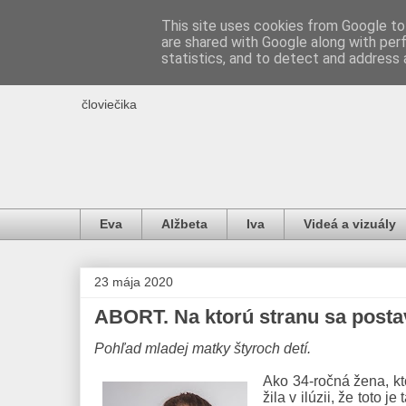
This site uses cookies from Google to 
are shared with Google along with per
IDE O ŽIVOT
statistics, and to detect and address 
človiečika
Eva
Alžbeta
Iva
Videá a vizuály
23 mája 2020
ABORT. Na ktorú stranu sa posta
Pohľad mladej matky štyroch detí.
Ako 34-ročná žena, kto
žila v ilúzii, že toto j