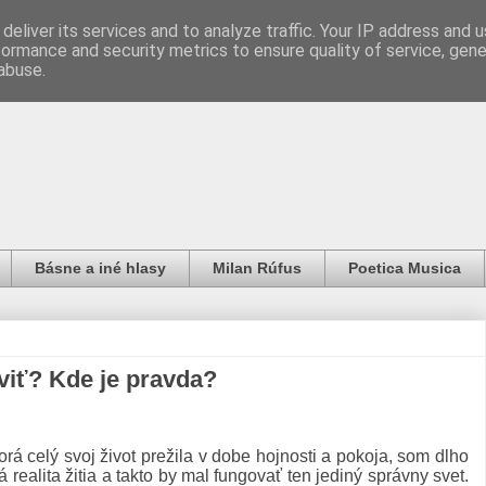
deliver its services and to analyze traffic. Your IP address and 
formance and security metrics to ensure quality of service, gen
abuse.
Básne a iné hlasy
Milan Rúfus
Poetica Musica
viť? Kde je pravda?
rá celý svoj život prežila v dobe hojnosti a pokoja, som dlho
e tá realita žitia a takto by mal fungovať ten jediný správny svet.