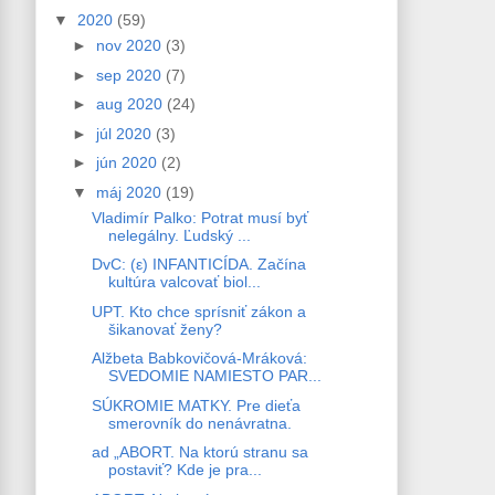
▼
2020
(59)
►
nov 2020
(3)
►
sep 2020
(7)
►
aug 2020
(24)
►
júl 2020
(3)
►
jún 2020
(2)
▼
máj 2020
(19)
Vladimír Palko: Potrat musí byť
nelegálny. Ľudský ...
DvC: (ε) INFANTICÍDA. Začína
kultúra valcovať biol...
UPT. Kto chce sprísniť zákon a
šikanovať ženy?
Alžbeta Babkovičová-Mráková:
SVEDOMIE NAMIESTO PAR...
SÚKROMIE MATKY. Pre dieťa
smerovník do nenávratna.
ad „ABORT. Na ktorú stranu sa
postaviť? Kde je pra...