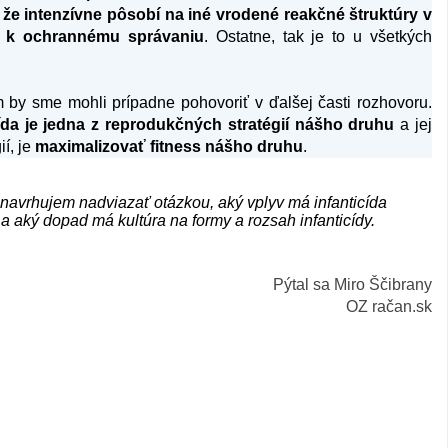
 že intenzívne pôsobí na iné vrodené reakčné štruktúry v
a k ochrannému správaniu
. Ostatne, tak je to u všetkých
m by sme mohli prípadne pohovoriť v ďalšej časti rozhovoru.
cída je jedna z reprodukčných stratégií nášho druhu
a jej
í, je
maximalizovať fitness nášho druhu
.
avrhujem nadviazať otázkou, aký vplyv má infanticída
 a aký dopad má kultúra na formy a rozsah infanticídy.
Pýtal sa Miro Ščibrany
OZ račan.sk