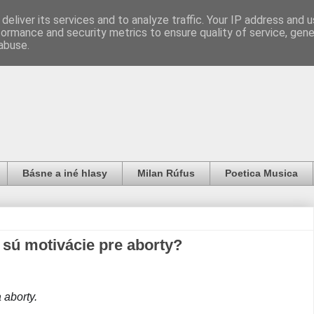
deliver its services and to analyze traffic. Your IP address and 
formance and security metrics to ensure quality of service, gen
abuse.
Básne a iné hlasy
Milan Rúfus
Poetica Musica
 sú motivácie pre aborty?
 aborty.