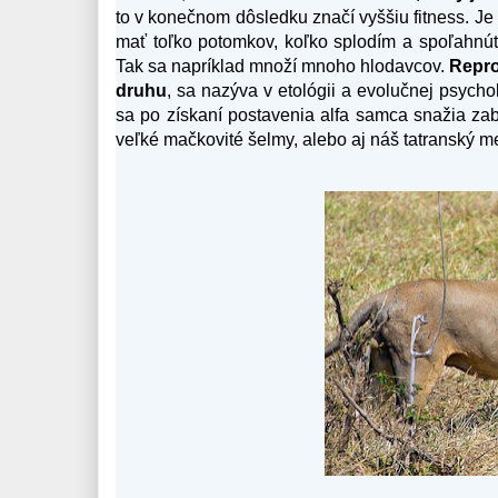
to v konečnom dôsledku značí vyššiu fitness. Je
mať toľko potomkov, koľko splodím a spoľahnúť s
Tak sa napríklad množí mnoho hlodavcov.
Repro
druhu
, sa nazýva v etológii a evolučnej psycho
sa po získaní postavenia alfa samca snažia zab
veľké mačkovité šelmy, alebo aj náš tatranský 