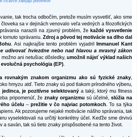
ré cicavce zabíjajú potomkov
ávanie, tak trocha odbočím, pretože musím vysvetliť, ako sme
 človeka sa v dejinách venovalo veľa vedných a filozofických
správania narazili na zjavný problém, že
každé vysvetlenie
k tomuto správaniu.
Zdroj a pôvod tej motivácie sa dlho dal
 Bohu
. Asi najkrajšie tento problém vyjadril
Immanuel Kant
e udivovať hviezdne nebo nad hlavou a mravný zákon
 možno ani netušiac dôsledky,
umožnil nájsť výklad našich
a
evolučná psychológia (EP)
.
ia rovnakým znakom organizmu ako sú fyzické znaky
,
 oko hmyzu atď. Tieto znaky sú pod tlakom prírodného výberu,
s jedinca, je pozitívne selektovaný
a taký, ktorý mu fitness
treba pripomenúť, že
znaky organizmu
sú účelné,
slúžia na
vého účelu
–
prežitie v čo najviac potomkoch
. To sa týka
piens. Ak pozorujeme nejaké motivácie nášho správania, tak
eru vyselektovali na určitý konkrétny účel. Keďže sme drvivú
ov a saván, tak sú tieto znaky prispôsobené na tento život.