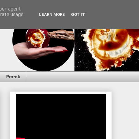
user-agent
erate usage
LEARN MORE
GOT IT
Prorok