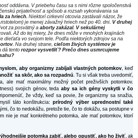
čnosť oddávna. V priebehu času sa s nimi rôzne spoločenstvá
očenskú prijateľnosť a spôsob a rozsah vykonávania sa
a za hriech.
Niektorí cirkevní otcovia zastávali názor, že
ristotelom) je menej závažný hriech než po 40. dni.
V druhej
ivot za posvätný a
aborty zakázal
.
V sekulárnej
ovali. Až do tej miery, že dnes môže v mnohých krajinách
 dieťaťa vo svojom tele. Podľa niektorých zdrojov sa na
bortov
. Na druhej strane,
c
ieľom živých systémov je
a dá tento
rozpor vysvetliť? Prečo dnes usmrcujeme
zsahu?
yslom, aby organizmy zabíjali vlastných potomkov
, keď
nožiť sa skôr, ako sa rozpadnú
. Tu si však treba uvedomiť,
a, ale mať maximálny možný počet preživších potomkov.
itness) svojich génov, teda
aby sa ich gény vyskytli v čo
ripomenúť, že vždy, keď sa povie, že organizmy sa snažia,
myslí táto konštrukcia:
prírodný výber uprednostní také
ými, čo to nedokážu, pretože tie, čo to dokážu, sa postupne v
om nie je mať konkrétneho potomka, ale mať potomkov, ktorí
výhodnejšie potomka zabiť, alebo opustiť, ako ho živiť
, ak