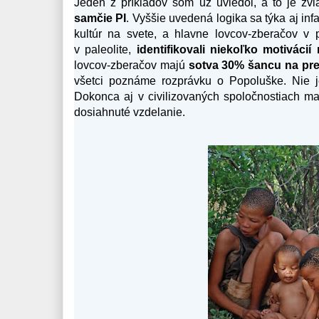
Jeden z príkladov som už uviedol, a to je z
samčie PI
. Vyššie uvedená logika sa týka aj infa
kultúr na svete, a hlavne lovcov-zberačov v 
v paleolite,
identifikovali niekoľko motivácií 
lovcov-zberačov majú
sotva 30% šancu na prež
všetci poznáme rozprávku o Popoluške. Nie j
Dokonca aj v civilizovaných spoločnostiach m
dosiahnuté vzdelanie.