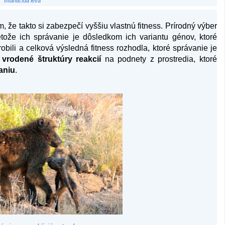
Infanticída leva
že takto si zabezpečí vyššiu vlastnú fitness. Prírodný výber
etože ich správanie je dôsledkom ich variantu génov, ktoré
obili a celková výsledná fitness rozhodla, ktoré správanie je
h
vrodené štruktúry reakcií
na podnety z prostredia, ktoré
aniu
.