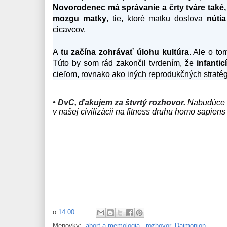
Novorodenec má správanie a črty tváre také,
mozgu matky
, tie, ktoré matku doslova
núti
cicavcov.
A
tu začína zohrávať úlohu kultúra
. Ale o to
Túto by som rád zakončil tvrdením, že
infanti
cieľom, rovnako ako iných reprodukčných stratégi
• DvC, ďakujem za štvrtý rozhovor.
Nabudúce n
v našej civilizácii na fitness druhu homo sapiens
o
14:00
Menovky:
.abort.a.memologia
,
.rozhovor
,
Daimonion