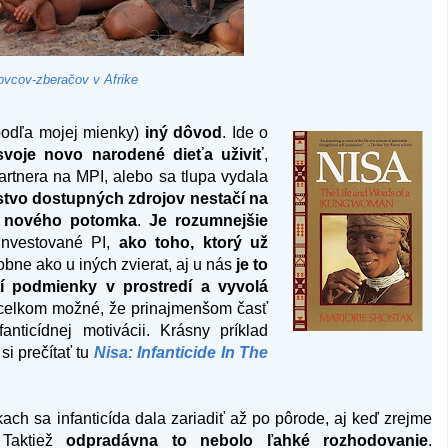
ovcov-zberačov v Afrike
odľa mojej mienky)
iný dôvod
. Ide o
svoje novo narodené dieťa uživiť
,
artnera na MPI, alebo sa tlupa vydala
tvo dostupných zdrojov nestačí na
 a nového potomka
.
Je rozumnejšie
 investované PI,
ako toho, ktorý už
obne ako u iných zvierat, aj u nás
je to
 podmienky v prostredí a vyvolá
 celkom možné, že prinajmenšom časť
anticídnej motivácii. Krásny príklad
i prečítať tu
Nisa: Infanticide In The
ch sa infanticída dala zariadiť až po pôrode, aj keď zrejme
 Taktiež
odpradávna to nebolo ľahké rozhodovanie
.